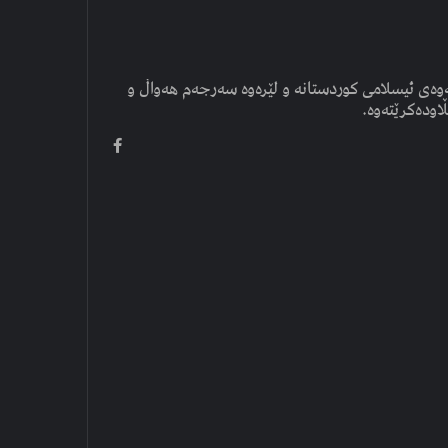
وەی ئیسلامی کوردستانە و لێرەوە سەرجەم هەواڵ و
ڵاودەکرێتەوە.