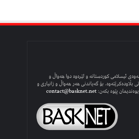
وەی ئیسلامی کوردستانە و لێرەوە دوا هەواڵ و
ی بڵاودەکرێتەوە. بۆ گەیاندنی هەر هەواڵ و زانیاری و
یوەندیمان پێوە بکەن:
contact@basknet.net