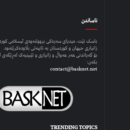
ناساندن
باسک نێت، میدیای سەرەکی بزووتنەوەی ئیسلامی کوردست
زانیاری جیهان و کوردستان بە تایبەتی بڵاودەکرێتەوە.
بۆ گەیاندنی هەر هەواڵ و زانیاری و تێبینیەک لەڕێگەی ئ
بکەن:
contact@basknet.net
TRENDING TOPICS