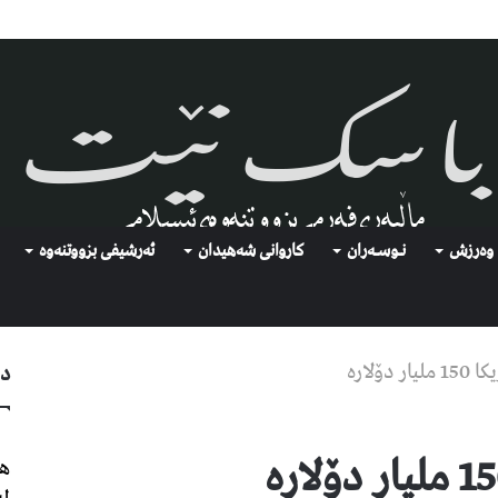
وەرزش
نـوسـەران
كاروانی شەهیدان
ئەرشیفى بزووتنەوە
ۆلارە
دو
هێ