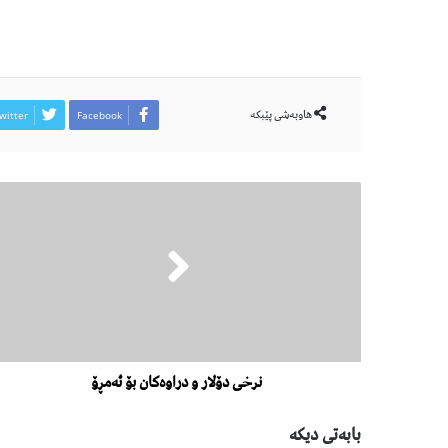
هاوبەشی پێبكە
witter
Facebook
نرخی دۆلار و دراوەکان بۆ ئەمڕۆ
بابەتی دیكە