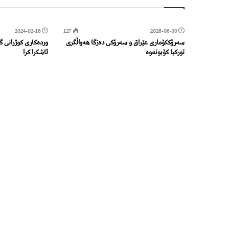
2024-02-16
127
2026-06-30
سەرۆککۆماری عێراق و سەرۆکی دەزگا هەواڵگری
وردەکاری کوژرانی 
تورکیا کۆبونەوە
ئاشکرا کرا