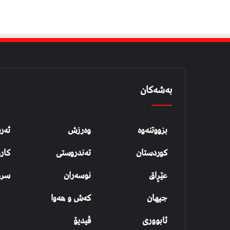
بەشەکان
بزووتنەوە
وەرزش
ئەر
کوردستان
تەندروستی
کار
عێڕاق
نوسەران
سرو
جیهان
کەش و هەوا
ئابووری
ڤیدیۆ