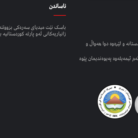
ناساندن
باسک نێت میدیای سەرەکی بزووتنە
زانیاریەکانی ئەو پارتە کوردستانیە ب
انە و لێرەوە دوا هەواڵ و
ەم ئیمەیلەوە پەیوەندیمان پێوە