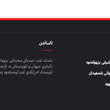
ناساندن
باسک نێت، میدیای سەرەکی بزووتنە
شیفی بزووتنەوە
زانیاری جیهان و کوردستان بە تایبەت
تێبینیەک لەڕێگەی ئەم ئیمەیلەوە پە
وانی شەهیدان
ود