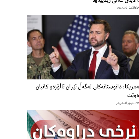
 لایەن عەلی زیدییەوە
1كاتژمێر لەمەوبەر
مریکا: دانوستانەکان لەگەڵ ئێران ئاڵۆزەو کاتیان
ەوێت
9كاتژمێر لەمەوبەر