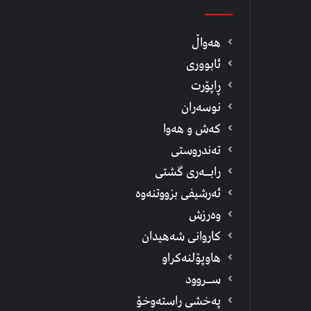
هەواڵ
ئابووری
ڕاپۆرت
نوسەران
كەش و هەوا
تەندروستی
رابــه‌ری گشتی
ئەرشیفى بزووتنەوە
وەرزش
كاروانی شەهیدان
هاوپۆلنەكراو
ســروود
په‌خشی راسته‌وخۆ