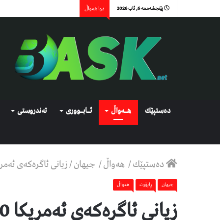
پێنجشەممە 6, ئاب 2026
دوا هەواڵ
دەستپێك
هــەواڵ
ئــابــووری
تەندروستی
دەستپێك
/
هەواڵ
/
جیهان
/
زیانی ئاگرەکەی ئەمریکا 150 ملیار د
جیهان
ڕاپۆرت
هەواڵ
زیانی ئاگرەکەی ئەمریکا 150 ملیار دۆلارە