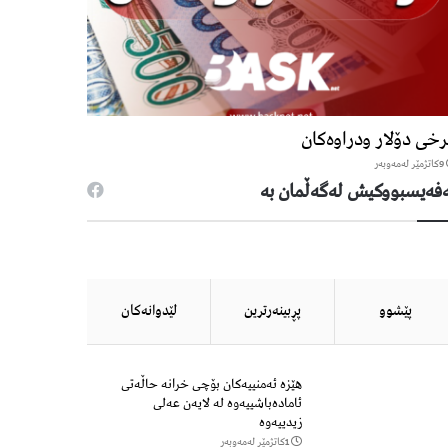
خی دۆلار ودراوەکان
9كاتژمێر لەمەوبەر
فەیسبووكیش لەگەڵمان بە
پێشوو
پڕبینەرترین
لێدوانەكان
هێزه‌ ئه‌منییه‌كان بۆچی خرانە حاڵه‌تی
ئاماده‌باشییه‌وه‌ لە لایەن عەلی
زیدییەوە
1كاتژمێر لەمەوبەر