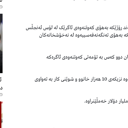
لە
562
ەند رۆژێکە بەهۆی کەوتنەوەى ئاگرێک لە لۆس ئەنجڵس
انی دیکە بەهۆی تەنگەنەفەسییەوە لە نەخۆشخانەکان
کان دوو کەس بە تۆمەتی کەوتنەوەى ئاگرەکە
ئەوەشخراوەتەڕوو، بەهۆی تەشەنەسەندنی ئاگرەکەوە نزیکەى 10 هەزار خانوو و شوێنی کار بە تەواوی
ئە
د