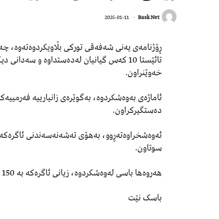
2025-01-11
Bask Net
ڕۆژنامەی یەنی شەفەقی توركی بڵاویكردوەتەوە، چ
تائێستا 10 کەس گیانیان لەدەستداوە و سەد
خەوێنراون.
ئاماژەی بەوەشكردوە، بەگوێرەى زانیارییە فەرمییە
دەستگیرکراون.
سوتاون.
هەروەها باسی لەوەشكردوە، زیانی ئاگرەکە بە 150 ملیار دۆلار خەمڵێنراوە.
باسک نێت