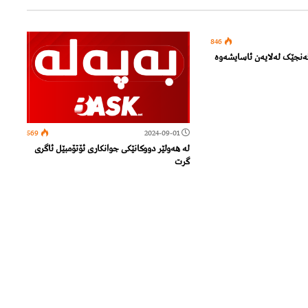
846
گەنجێک لەلایەن ئاسایشەوە
569
2024-09-01
لە هەولێر دووکانێکی جوانکاری ئۆتۆمبێل ئاگری
گرت