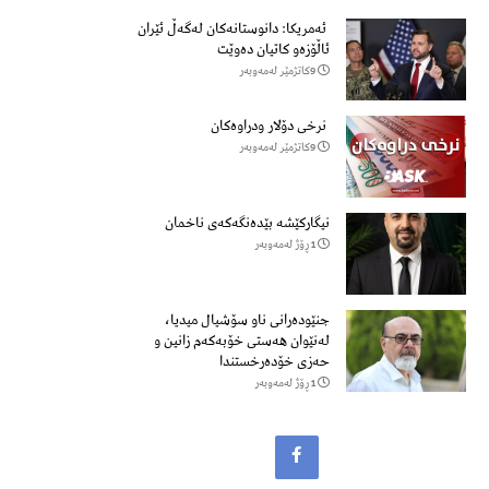
ئەمریکا: دانوستانەکان لەگەڵ ئێران
ئاڵۆزەو کاتیان دەوێت
9كاتژمێر لەمەوبەر
نرخی دۆلار ودراوەکان
9كاتژمێر لەمەوبەر
نیگارکێشە بێدەنگەکەی ناخمان
1 ڕۆژ لەمەوبەر
جنێودەرانی ناو سۆشیال میدیا،
لەنێوان هەستی خۆبەکەم زانین و
حەزی خۆدەرخستندا
1 ڕۆژ لەمەوبەر