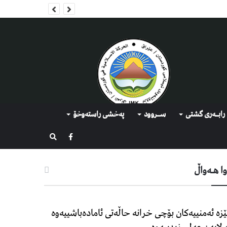
رابــه‌ری گشتی
ســروود
په‌خشی راسته‌وخۆ
گەڕان
ا هـه‌واڵ
زه‌ ئه‌منییه‌كان بۆچی خرانە حاڵه‌تی ئاماده‌باشییه‌وه‌