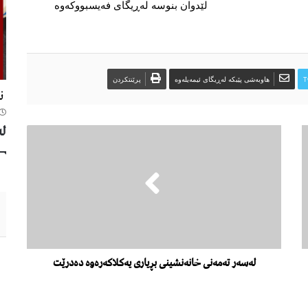
لێدوان بنوسە لەڕیگای فەیسبووکەوە
T
هاوبەشی پێبکە لەڕیگای ئیمەیلەوە
پرێنتکردن
نر
لە
لەسەر تەمەنی خانەنشینی بڕیاری یەکلاکەرەوە دەدرێت