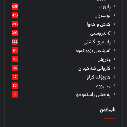
ڕاپۆرت
635
نوسەران
473
كەش و هەوا
293
تەندروستی
293
رابــه‌ری گشتی
122
ئەرشیفى بزووتنەوە
94
وەرزش
55
كاروانی شەهیدان
36
هاوپۆلنەكراو
17
ســروود
10
په‌خشی راسته‌وخۆ
4
ناساندن