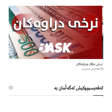
نرخی دۆلار ودراوەکان
14كاتژمێر لەمەوبەر
لەفەیسبووكیش لەگەڵمان بە