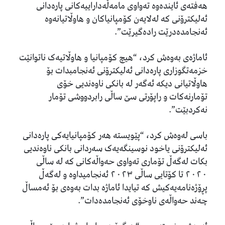
هەفتەی ئایندەوە تەواوی مامەڵەداراییەکانی پارەدانی
ئەلیکترۆنی کە لەلایەن کۆمپانیاکان و هاوڵاتیانەوە
ئەنجامدەدرێت رادەگیرێت”.
ئاماژەی بەوەش کرد، “هیچ کۆمپانیا و هاوڵاتیەک ناتوانێت
خزمەتگوزاری پارەدانی ئەلیکترۆنی ئەنجامبدات بۆ
هاوڵاتیانی دیکە ئەگەر لە بانکی ناوەندیی خۆی
تۆمارنەکات و راپۆرتی سێ ساڵی رابردووشی تۆمار
نەکردبێت”.
باسی لەوەش کرد، “پێویستە هەر کۆمپانیایەکی پارەدانی
ئەلیکترۆنی یاخود نوسینگەیەک سەردانی بانکی ناوەندیی
بکات لەگەڵ تۆماری تەواوی حەواڵەکانی کە لە ساڵی
٢٠٢٠ تا کۆتایی ساڵی ٢٠٢٣ ئەنجامیداوە و لەگەڵ
پڕۆژەنامەیەکیش کە تیایدا ئاماژە بدات بەوەی بۆ ئەمساڵ
چەند حەواڵەی ناوخۆی ئەنجامدەدات”.