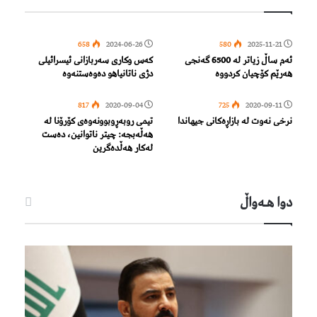
658
2024-06-26
580
2025-11-21
ئەم ساڵ زیاتر لە 6500 گەنجی
کەس وکاری سەربازانی ئیسرائیلی
هەرێم کۆچیان کردووە
دژی ناتانیاهو دەوەستنەوە
817
2020-09-04
725
2020-09-11
نرخی نەوت لە بازاڕەکانى جیهاندا
تیمی روبەڕوبوونەوەی كۆرۆنا لە
هەڵەبجە: چیتر ناتوانین، دەست
لەكار هەڵدەگرین
دوا هـه‌واڵ