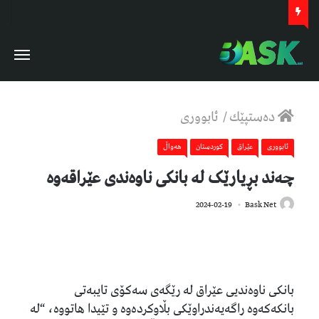
دەستپێك
/
ئابووری
ئابووری
عێراق
كوردستان
هەواڵ
چەند بڕیارێک لە بانکی ناوەندی عێراقەوە
791
2024-02-19
Bask Net
بانکی ناوەندیی عێراق لە رێگەی سەکۆی تایبەتی
بانکەکەوە راگەیەندراوێکی بڵاوکردەوە و تێیدا هاتووە، “لە