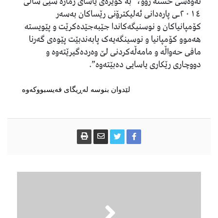
ئەوەشی خستە روو، “بە گوێرەی یاسای ژمارە سێی ساڵی
٢٠١٤ـی پارەدانی ئەلیکترۆنی رێساکان بەسەر
کۆمپانیاکان و نوسنیگەکاندا جێبەجێدەکرێت و پێویستە
هەموو کۆمپانیا و نوسینگەیەک پابەندبێت پێوەی گەرنا
مافی حەواڵە و مامەڵەکردنی لێ وەردەگیرێتەوە و
دووچاری رێکاری یاسایی دەبێتەوە”.
لێدوان بنوسە لەڕیگای فەیسبووکەوە