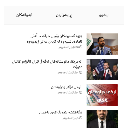
پێشوو
پڕبینەرترین
لێدوانەكان
هێزه‌ ئه‌منییه‌كان بۆچی خرانە حاڵه‌تی
ئاماده‌باشییه‌وه‌ لە لایەن عەلی زیدییەوە
6كاتژمێر لەمەوبەر
ئەمریکا: دانوستانەکان لەگەڵ ئێران ئاڵۆزەو کاتیان
دەوێت
14كاتژمێر لەمەوبەر
نرخی دۆلار ودراوەکان
14كاتژمێر لەمەوبەر
نیگارکێشە بێدەنگەکەی ناخمان
1 ڕۆژ لەمەوبەر