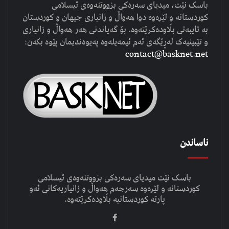
باسک نێت، میدیای سەرەکی بزووتنەوەی ئیسلامی
کوردستانە و لێرەوە دوا هەواڵ و زانیاری جیهان و کوردستان
بە تایبەتی بڵاودەکرێتەوە. بۆ گەیاندنی هەر هەواڵ و زانیاری
و تێبینیەک لەڕێگەی ئەم ئیمەیلەوە پەیوەندیمان پێوە بکەن:
contact@basknet.net
ناساندن
باسک نێت میدیای سەرەکی بزووتنەوەی ئیسلامی
کوردستانە و لێرەوە سەرجەم هەواڵ و زانیاریەکانی ئەو
پارتە کوردستانیە بڵاودەکرێتەوە.