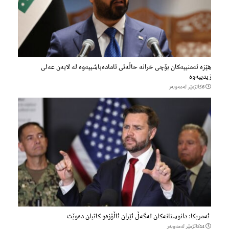
هێزه‌ ئه‌منییه‌كان بۆچی خرانە حاڵه‌تی ئاماده‌باشییه‌وه‌ لە لایەن عەلی
زیدییەوە
6كاتژمێر لەمەوبەر
ئەمریکا: دانوستانەکان لەگەڵ ئێران ئاڵۆزەو کاتیان دەوێت
14كاتژمێر لەمەوبەر