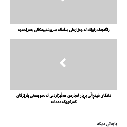
راگەیەندراوێك لە وەزارەتی سامانە سروشتییەكانی هەرێمەوە
دادگای فیدڕاڵی بڕیار لەبارەی هەڵبژاردنی ئەنجوومەنی پارێزگای
کەرکووک دەدات
بابەتی دیكە