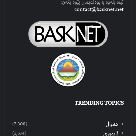
ئیمەیلەوە پەیوەندیمان پێوە بکەن:
contact@basknet.net
TRENDING TOPICS
(7,308)
هەواڵ
(1,574)
ئابووری