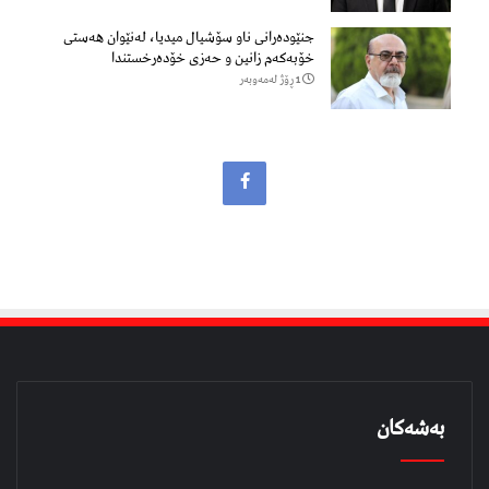
جنێودەرانی ناو سۆشیال میدیا، لەنێوان هەستی
خۆبەکەم زانین و حەزی خۆدەرخستندا
1 ڕۆژ لەمەوبەر
بەشەکان