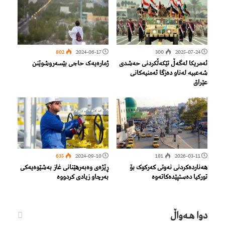
802
2024-06-17
300
2025-07-24
ئەمریکا لەگەڵ تێكەڵكردنی حەشدی
ژمارەیەک حاجی بێسەروشوێنن
شەعبیە لەناو دەزگا ئەمنیەكانی
عێراق
635
2024-09-10
181
2026-03-11
هەناردەکردنی نەوتی کەرکوک بۆ
ڕێژەی وەبەرهێنانی غاز بەشێوەیەکی
تورکیا دەستپێدەکاتەوە
بەرچاو زیادی کردووە
دوا هـه‌واڵ