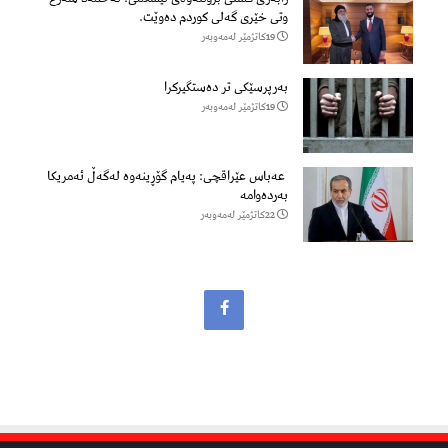
وتی خێری گه‌لی كوردم ده‌وێت.
19كاتژمێر لەمەوبەر
بەرپرسێکی تر دەستگیرکرا
19كاتژمێر لەمەوبەر
عەباس عێراقچی: پەیام گۆڕینەوە لەگەڵ ئەمریکا
بەردەوامە
22كاتژمێر لەمەوبەر