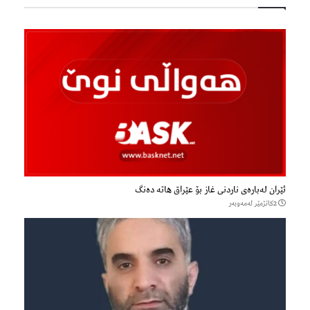
ئێران لەبارەی ناردنی غاز بۆ عێراق هاتە دەنگ
2كاتژمێر لەمەوبەر