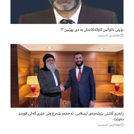
بۆچی ناتوانین ئاواتەکانمان بە دی بهێنین ؟!
15كاتژمێر لەمەوبەر
رابه‌ری گشتی بزوتنه‌وه‌ی ئیسلامی: ئه‌حمه‌د شه‌رع وتی خێری گه‌لی كوردم
ده‌وێت.
19كاتژمێر لەمەوبەر