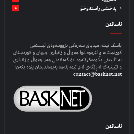
په‌خشی راسته‌وخۆ
4
ناساندن
باسک نێت، میدیای سەرەکی بزووتنەوەی ئیسلامی
کوردستانە و لێرەوە دوا هەواڵ و زانیاری جیهان و کوردستان
بە تایبەتی بڵاودەکرێتەوە. بۆ گەیاندنی هەر هەواڵ و زانیاری
و تێبینیەک لەڕێگەی ئەم ئیمەیلەوە پەیوەندیمان پێوە بکەن:
contact@basknet.net
ناساندن