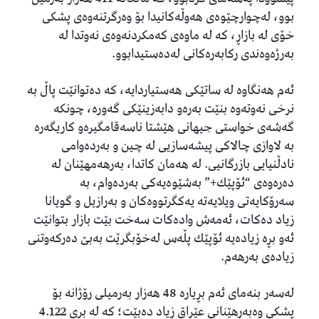
بوو، لەچوارچێوەی هەوڵەكانیدا بۆ وەرگرتنەوەی پشکی
خۆی لە بازاڕ، کە لە ماوەی كەمكردنەوەی نەوتدا لە
بەرژەوەندی ركابەرەكانی لەدەستیدابوو.
ئەم هەنگاوە لە ساتێكی هەستیاردایە، كە دەتوانێت پاڵ بە
نرخی نەوتەوە بنێت بەرەو دابەزینێكی گەورە، چونكە
گەشەی خواستی جیهانی هێشتا ناسەقامگیرەو كاریگەرە
بە لاوازی چالاكی پیشەسازیی لە چین و بەردەوامی
نادڵنیایی بازرگانیی. لە هەمان كاتدا، بەرهەمهێنان لە
دەرەوەی “ئۆپێك+” بەشێوەیەكی بەردەوام، بە
سەرۆكایەتی ویلایەتە یەكگرتووەكان و بەرازیل و گويانا
زیاد دەكات، ئەمەش وادەكات سەخت بێت بازار بتوانێت
ئەو بڕە زیادەیە ئۆپێك پڵەس لەخۆبگرێت بەبێ دەركەوتنی
زیادەی بەرهەم.
لەسەر بنەمای ئەم بڕیارە 48 هەزار بەرمیلی رۆژانە بۆ
پشكی وەبەرهێنانی عێراق زیاد دەبێت؛ كە لە بڕی 4.122