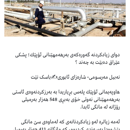
دوای زیادكردنە گەورەكەی بەرهەمهێنانی ئۆپێك؛ پشكی
عێراق دەبێت بە چەند ؟
نەبیل مەرسومی- شارەزای ئابوری✍️باسک نێت
هاوپەیمانی ئۆپێك پلەس بڕیاریدا بە بەرزكردنەوەی ئاستی
بەرهەمهێنانی نەوتی خۆی بەبڕی 548 هەزار بەرمیلی
رۆژانە لە مانگی ئابدا.
ئەمە زیاترە لەو زیادکردنانەی کە لەماوەی سێ مانگی
پێشوودا پەسەندی کردبوو، كە مانگانە 411 هەزار بەرمیل