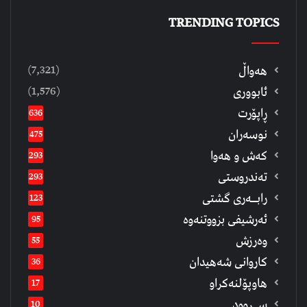
TRENDING TOPICS
(7,321)
هەواڵ
(1,576)
ئابووری
ڕاپۆرت
636
نوسەران
475
كەش و هەوا
293
تەندروستی
293
رابــه‌ری گشتی
123
ئەرشیفى بزووتنەوە
95
وەرزش
55
كاروانی شەهیدان
36
هاوپۆلنەكراو
17
ســروود
10