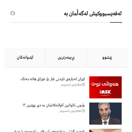
لەفەیسبووكیش لەگەڵمان بە
پێشوو
پڕبینەرترین
لێدوانەكان
ئێران لەبارەی ناردنی غاز بۆ عێراق هاتە دەنگ
2كاتژمێر لەمەوبەر
بۆچی ناتوانین ئاواتەکانمان بە دی بهێنین ؟!
15كاتژمێر لەمەوبەر
رابه‌ری گشتی بزوتنه‌وه‌ی ئیسلامی: ئه‌حمه‌د شه‌رع