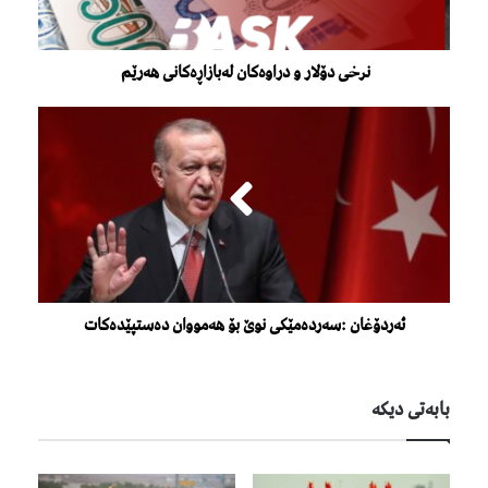
نرخی دۆلار و دراوەکان لەبازاڕەکانی هەرێم
ئەردۆغان :سەردەمێکی نوێ بۆ هەمووان دەستپێدەکات
بابەتی دیكە