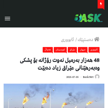
دەستپێك
/
ئابووری
ئابووری
جیهان
عێراق
كوردستان
هەواڵ
48 هەزار بەرمیل نەوت رۆژانە بۆ پشكی
وەبەرهێنانی عێراق زیاد دەبێت
442
2025-07-05
Bask Net