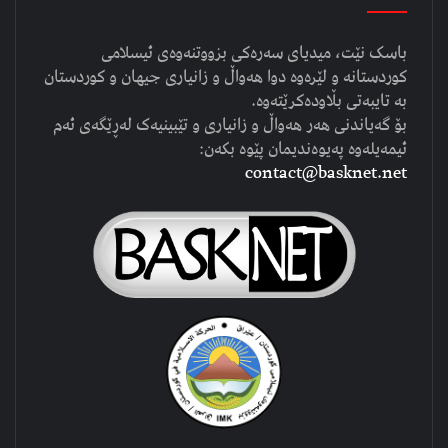
باسک نێت، میدیای سەرەکی بزووتنەوەی ئیسلامی
کوردستانە و لێرەوە دوا هەواڵ و زانیاری جیهان و کوردستان
بە تایبەتی بڵاودەکرێتەوە.
بۆ گەیاندنی هەر هەواڵ و زانیاری و تێبینیەک لەڕێگەی ئەم
ئیمەیلەوە پەیوەندیمان پێوە بکەن:
contact@basknet.net