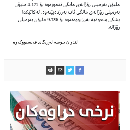
ملیۆن بەرمیلی رۆژانەی مانگی تەموزەوە بۆ 4.171 ملیۆن
بەرمیلی رۆژانەی مانگی ئاب بەرزدەبێتەوە. لەكاتێكدا
پشكی سعودیە بەرزبووەتەوە بۆ 9.756 ملیۆن بەرمیلی
رۆژانە.
لێدوان بنوسە لەڕیگای فەیسبووکەوە